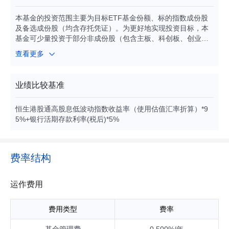
本基金的投资范围主要为目标ETF基金份额、标的指数成份股
及备选成份股（均含存托凭证）。为更好地实现投资目标，本
基金可少量投资于部分非成份股（包含主板、科创板、创业板
及其他经中国证监会允许发行的股票、港股通标的股票）、存
查看更多
托凭证、债券（包含国债、央行票据、地方政府债券、政府支
持机构债券、政府支持债券、金融债券、企业债券、公司债
券、次级债券、可转换债券、可交换债券、可分离交易可转
业绩比较基准
债、短期融资券（含超短期融资券）、中期票据等）、资产支
持证券、债券回购、银行存款、同业存单、衍生工具（股指期
恒生港股通高股息低波动指数收益率（使用估值汇率折算）*9
货、国债期货、股票期权等）、货币市场工具以及中国证监会
5%+银行活期存款利率(税后)*5%
允许基金投资的其他金融工具（但须符合中国证监会相关规
定）。本基金可根据法律法规的规定参与融资及转融通证券出
借业务。如法律法规或监管机构以后允许基金投资其他品种，
基金管理人在履行适当程序后，可以将其纳入投资范围。 基金
费率结构
的投资组合比例为：本基金投资于目标ETF的比例不得低于基
金资产净值的90%，因法律法规的规定而受限制的情形除外。
每个交易日日终，在扣除股指期货合约、国债期货合约和股票
运作费用
期权合约需缴纳的交易保证金后，现金或者到期日在一年以内
的政府债券不低于基金资产净值的5%，其中现金不包括结算备
费用类型
费率
付金、存出保证金、应收申购款等。如法律法规或监管机构对
该比例要求有变更的，在履行适当程序后，以变更后的比例为