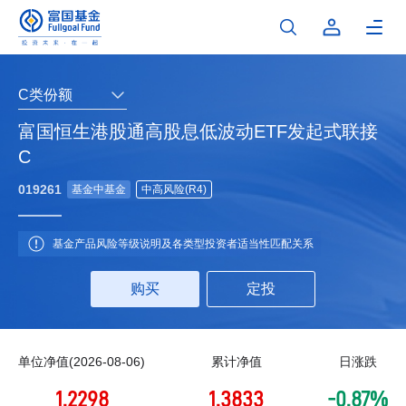
C类份额
富国恒生港股通高股息低波动ETF发起式联接
C
019261
基金中基金
中高风险(R4)
基金产品风险等级说明及各类型投资者适当性匹配关系
购买
定投
单位净值(2026-08-06)
累计净值
日涨跌
1.2298
1.3833
-0.87%