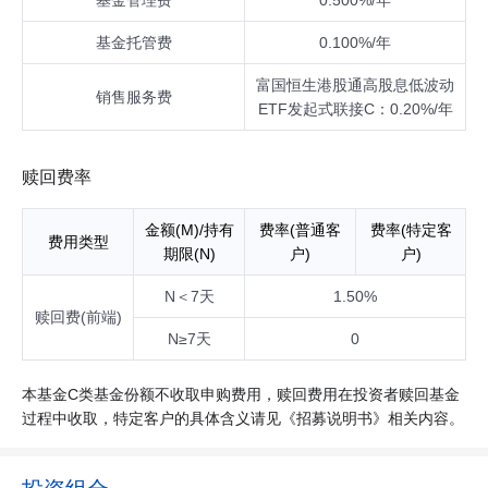
基金管理费
0.500%/年
准，本基金的投资比例会做相应调整。
基金托管费
0.100%/年
富国恒生港股通高股息低波动
销售服务费
ETF发起式联接C：0.20%/年
赎回费率
金额(M)/持有
费率(普通客
费率(特定客
费用类型
期限(N)
户)
户)
N＜7天
1.50%
赎回费(前端)
N≥7天
0
本基金C类基金份额不收取申购费用，赎回费用在投资者赎回基金
过程中收取，特定客户的具体含义请见《招募说明书》相关内容。