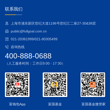
赎回失败的风险、退补现金替代方式的风险、基金份额赎回对
价的变现风险、套利风险、申购赎回清单差错风险、第三方机
联系我们
构服务的风险及投资特定品种的投资风险等）、目标ETF的技
术风险等风险。
上海市浦东新区世纪大道1196号世纪汇二座27-30&38层
2、指数化投资的风险
public@fullgoal.com.cn
本基金的指数化投资风险包括标的指数的风险、跟踪误差控制
未达约定目标的风险、成份股停牌的风险和指数编制机构停止
021-20361999/021-80305499
服务的风险等。
咨询热线
3、港股通标的股票投资风险
400-888-0688
本基金可投资港股通标的股票，若进行相关投资可能面临投资
风险包括在市场进入、投资额度、可投资对象、税务政策等方
（人工服务时间：工作日9:00 - 17:30）
面都有一定的限制，而且此类限制可能会不断调整，这些限制
因素的变化可能对本基金进入或退出当地市场造成障碍，从而
对投资收益以及正常的申购赎回产生直接或间接的影响。
4、股指期货、国债期货的投资风险
本基金可按照基金合同的约定投资股指期货、国债期货。期货
市场与现货市场不同，采取保证金交易，风险较现货市场更
高。虽然本基金对股指期货、国债期货的投资仅限于现金管理
富钱包App
富国基金
富国基金微管家
和套期保值等用途，在极端情况下，期货市场波动仍可能对基