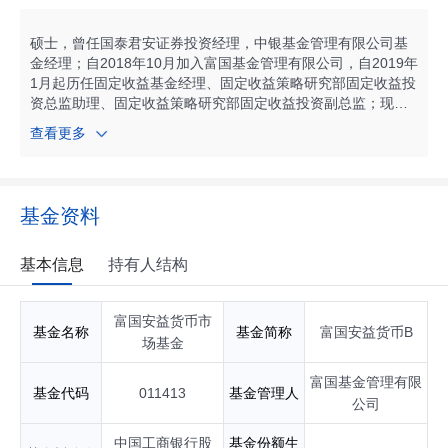
经理；自2018年08月起任富国安益货币市场基金基金经理；自
2019年01月起任富国短债债券型证券投资基金基金经理；自20
19年05月起任富国国有企业债债券型证券投资基金基金经理；
硕士，曾任国泰君安证券投资经理，中银基金管理有限公司基
自2021年11月起任富国安利90天滚动持有债券型证券投资基金
金经理；自2018年10月加入富国基金管理有限公司，自2019年
基金经理；自2021年12月起任富国中证同业存单AAA指数7天
1月起历任固定收益基金经理、固定收益策略研究部固定收益投
持有期证券投资基金基金经理；自2025年11月起任富国安元12
资总监助理、固定收益策略研究部固定收益投资副总监；现任
0天持有期债券型发起式证券投资基金基金经理；具有基金从业
富国基金固定收益策略研究部副总经理，兼任富国基金高级固
查看更多
资格。
定收益基金经理。自2019年02月起任富国安益货币市场基金基
金经理；自2019年02月起任富国富钱包货币市场基金基金经
理；自2019年02月起任富国天时货币市场基金基金经理；自20
19年02月起任富国收益宝交易型货币市场基金基金经理；自20
基金资料
19年04月起任富国中债-1-3年国开行债券指数证券投资基金基
金经理；自2020年12月起任富国中债0-2年国开行债券指数证
券投资基金基金经理；自2021年04月起任富国安泰90天滚动持
基本信息
持有人结构
有短债债券型证券投资基金基金经理；自2022年12月起任富国
安慧短债债券型证券投资基金基金经理；自2023年09月起任富
富国安益货币市
国安恒60天持有期债券型发起式证券投资基金基金经理；自20
基金名称
基金简称
富国安益货币B
24年12月起任富国安泽债券型证券投资基金基金经理；具有基
场基金
金从业资格。
富国基金管理有限
基金代码
011413
基金管理人
公司
中国工商银行股
基金份额生