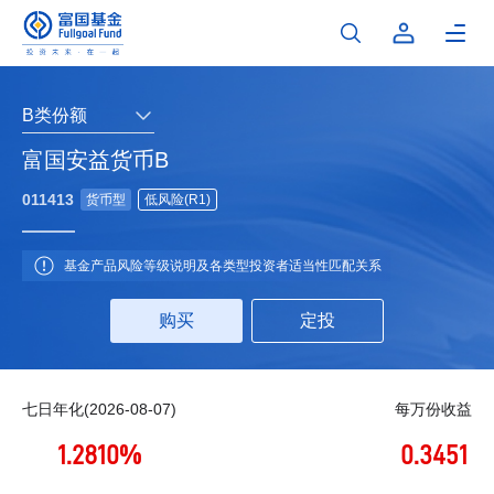
B类份额
富国安益货币B
011413
货币型
低风险(R1)
基金产品风险等级说明及各类型投资者适当性匹配关系
购买
定投
七日年化(2026-08-07)
每万份收益
1.2810%
0.3451