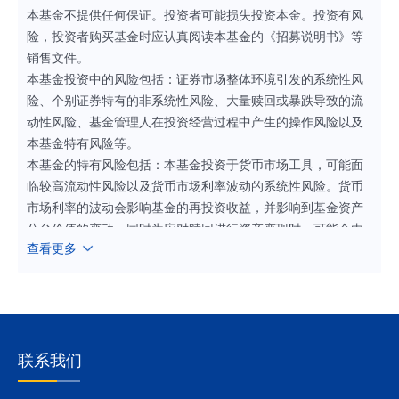
本基金不提供任何保证。投资者可能损失投资本金。投资有风
险，投资者购买基金时应认真阅读本基金的《招募说明书》等
销售文件。
本基金投资中的风险包括：证券市场整体环境引发的系统性风
险、个别证券特有的非系统性风险、大量赎回或暴跌导致的流
动性风险、基金管理人在投资经营过程中产生的操作风险以及
本基金特有风险等。
本基金的特有风险包括：本基金投资于货币市场工具，可能面
临较高流动性风险以及货币市场利率波动的系统性风险。货币
市场利率的波动会影响基金的再投资收益，并影响到基金资产
公允价值的变动。同时为应对赎回进行资产变现时，可能会由
查看更多
于货币市场工具交易量不足而面临流动性风险。
联系我们