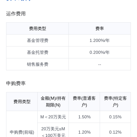
票（包括主板、创业板、中小板及其他经中国证监会核准或注
册上市的股票）、存托凭证、债券（国家债券、央行票据、地
运作费用
方政府债券、金融债券、企业债券、公司债券、公开发行的次
级债券、可转换债券、可交换债券、可分离交易可转债的纯债
费用类型
费率
部分、短期融资券（含超短期融资券）、中期票据等）、资产
支持证券、债券回购、银行存款（包括定期存款、协议存款、
基金管理费
1.200%/年
通知存款等）、同业存单、衍生产品（股指期货、国债期
货）；法律法规或中国证监会允许基金投资的其他金融工具
基金托管费
0.200%/年
（但须符合中国证监会的相关规定）。 本基金可以进行境外证
券借贷交易、境外正回购交易、逆回购交易。有关证券借贷交
销售服务费
--
易的内容以专门签署的协议约定为准。 股票及存托凭证投资占
基金资产的比例为60%-95%，其中投资于本基金界定的全球健
康生活主题股票及存托凭证的比例不低于非现金基金资产的8
申购费率
0%；本基金投资境外股票的比例不低于基金资产的20%，投资
境内股票及境内存托凭证的比例不低于基金资产的20%；每个
交易日日终在扣除需缴纳的交易保证金后，保持不低于基金资
金额(M)/持有
费率(普通客
费率(特定客
费用类型
产净值5%的现金或者到期日在一年以内的政府债券，其中，现
期限(N)
户)
户)
金不包括结算备付金、存出保证金、应收申购款等。
M＜20万美元
1.50%
0.15%
20万美元≤M
申购费(前端)
1.20%
0.12%
＜100万美元