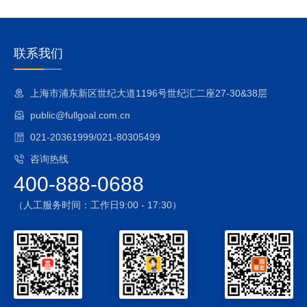
2、巨额赎回的风险
若本基金发生了巨额赎回，基金管理人有可能采取部分延期赎
回或暂停赎回的措施以应对巨额赎回，因此在巨额赎回情形发
生时，基金份额持有人存在不能及时赎回份额或获得赎回款的
联系我们
风险。
3、投资境内股指期货投资风险
上海市浦东新区世纪大道1196号世纪汇二座27-30&38层
本基金可按照基金合同的约定投资股指期货。期货市场与现货
public@fullgoal.com.cn
市场不同，采取保证金交易，风险较现货市场更高。虽然本基
金对股指期货的投资仅限于现金管理和套期保值等用途，在极
021-20361999/021-80305499
端情况下，期货市场波动仍可能对基金资产造成不良影响。
咨询热线
4、投资境内国债期货投资风险
400-888-0688
本基金境内投资的投资范围包括国债期货，国债期货的投资可
能面临市场风险、基差风险、流动性风险。
（人工服务时间：工作日9:00 - 17:30）
5、投资境内资产支持证券投资风险
本基金的投资范围包括资产支持证券。资产支持证券存在信用
风险、利率风险、流动性风险、提前偿付风险、操作风险和法
律风险等。
6、港股通每日额度限制
港股通业务实施每日额度限制。在联交所开市前时段，当日额