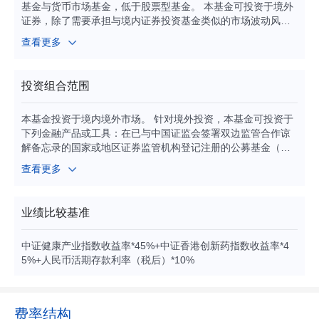
基金与货币市场基金，低于股票型基金。 本基金可投资于境外
证券，除了需要承担与境内证券投资基金类似的市场波动风险
等一般投资风险之外，本基金还面临汇率风险、国家 /地区风险
查看更多
等境外证券市场投资所面临的特别投资风险。 本基金可通过港
股通机制投资港股通标的股票，需承担港股通机制下因投资环
境、投资标的、市场制度以及交易规则等差异带来的特有风
投资组合范围
险。
本基金投资于境内境外市场。 针对境外投资，本基金可投资于
下列金融产品或工具：在已与中国证监会签署双边监管合作谅
解备忘录的国家或地区证券监管机构登记注册的公募基金（含
交易型开放式指数基金ETF）；已与中国证监会签署双边监管
查看更多
合作谅解备忘录的国家或地区证券市场挂牌交易的普通股、优
先股、全球存托凭证和美国存托凭证、房地产信托凭证；港股
通机制下允许买卖的规定范围内的香港联合交易所上市的股票
业绩比较基准
（以下简称“港股通标的股票”）；政府债券、公司债券、可转换
债券、住房按揭支持证券、资产支持证券等及经中国证监会认
中证健康产业指数收益率*45%+中证香港创新药指数收益率*4
可的国际金融组织发行的证券；银行存款、可转让存单、银行
5%+人民币活期存款利率（税后）*10%
承兑汇票、银行票据、商业票据、回购协议、短期政府债券等
货币市场工具；远期合约、互换及经中国证监会认可的境外交
易所上市交易的权证、期权、期货等金融衍生产品；与固定收
益、股权、信用、商品指数、基金等标的物挂钩的结构性投资
费率结构
产品。 针对境内投资，本基金可投资于国内依法发行上市的股