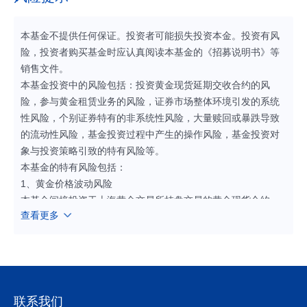
本基金不提供任何保证。投资者可能损失投资本金。投资有风
险，投资者购买基金时应认真阅读本基金的《招募说明书》等
销售文件。
本基金投资中的风险包括：投资黄金现货延期交收合约的风
险，参与黄金租赁业务的风险，证券市场整体环境引发的系统
性风险，个别证券特有的非系统性风险，大量赎回或暴跌导致
的流动性风险，基金投资过程中产生的操作风险，基金投资对
象与投资策略引致的特有风险等。
本基金的特有风险包括：
1、黄金价格波动风险
本基金间接投资于上海黄金交易所挂盘交易的黄金现货合约。
查看更多
黄金价格波动为本基金的主要风险。其中影响黄金价格的主要
因素包括但不限于：（1）黄金的供给和需求。（2）投资者对
通胀水平的预期。（3）全球经济体的利率水平和汇率水平的变
化。（4）全球或地区政治、经济、金融环境的变化。（5）各
国央行、大型对冲基金和商品基金的投资与交易变化。
2、本基金为目标ETF联接基金，投资于目标ETF的比例不低于
联系我们