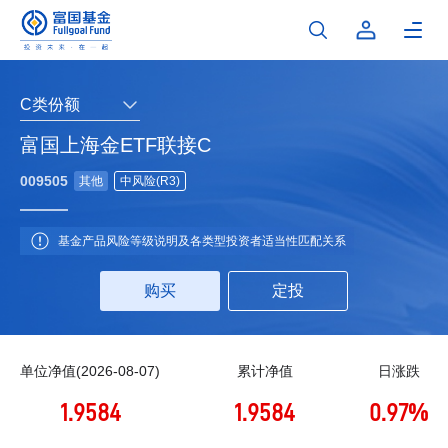
C类份额
富国上海金ETF联接C
009505
其他
中风险(R3)
基金产品风险等级说明及各类型投资者适当性匹配关系
购买
定投
单位净值(2026-08-07)
累计净值
日涨跌
1.9584
1.9584
0.97%