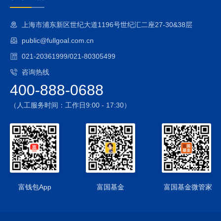
基金资产净值的90%，因此，本基金将面临例如目标ETF的管
理风险与操作风险、目标ETF特有风险（包括基金份额二级市
上海市浦东新区世纪大道1196号世纪汇二座27-30&38层
场交易价格折溢价的风险、参考IOPV决策和IOPV计算错误的风
public@fullgoal.com.cn
险、退市风险、申购/赎回失败的风险、基金份额赎回对价的变
现风险、套利风险、申购赎回清单差错风险、第三方机构服务
021-20361999/021-80305499
的风险及投资特定品种的投资风险等）、目标ETF的技术风险
咨询热线
等风险。而本基金作为普通的开放式基金，仍需保留不低于基
400-888-0688
金资产净值5%的现金或者到期日在一年以内的政府债券，其中
现金不包括结算备付金、存出保证金、应收申购款等。会导致
（人工服务时间：工作日9:00 - 17:30）
本基金与标指数之间的跟踪误差。另外，本基金作为开放式基
金，需在每个开放日接受投资者的申购或赎回申请，当发生大
额申购和赎回时，将可能对基金净值产生一定冲击。
3、参与黄金租赁业务的风险
本基金可以参与黄金现货租赁业务。为降低基金费用对跟踪偏
离度与跟踪误差的影响，在法律法规允许的前提下，本基金可
以将持有的黄金现货合约借出给信誉良好的机构，取得租赁收
富钱包App
富国基金
富国基金微管家
入，并要求对方按时或提前归还黄金现货合约。该业务可能存
在赎回风险及违约风险。
4、投资黄金现货延期交收合约的风险