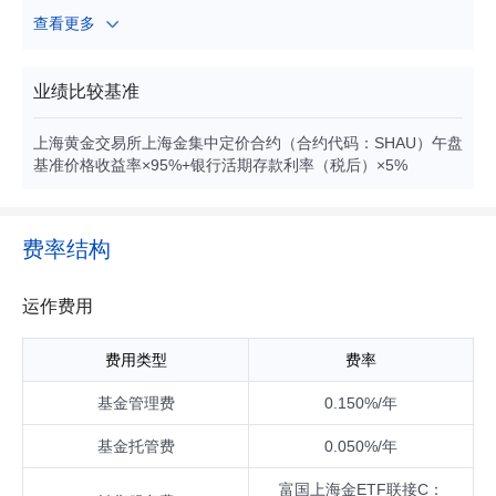
少量投资于债券（国家债券、央行票据、地方政府债券、金融
查看更多
债券、企业债券、公司债券、次级债券、可转换债券、可交换
债券、可分离交易可转债、短期融资券（含超短期融资券）、
中期票据等）、资产支持证券、债券回购、银行存款、同业存
业绩比较基准
单、现金资产以及中国证监会允许基金投资的其他金融工具
（但须符合中国证监会的相关规定）。本基金不投资于股票等
上海黄金交易所上海金集中定价合约（合约代码：SHAU）午盘
权益类资产。本基金投资于目标ETF的比例不得低于基金资产
基准价格收益率×95%+银行活期存款利率（税后）×5%
净值的90%。
费率结构
运作费用
费用类型
费率
基金管理费
0.150%/年
基金托管费
0.050%/年
富国上海金ETF联接C：