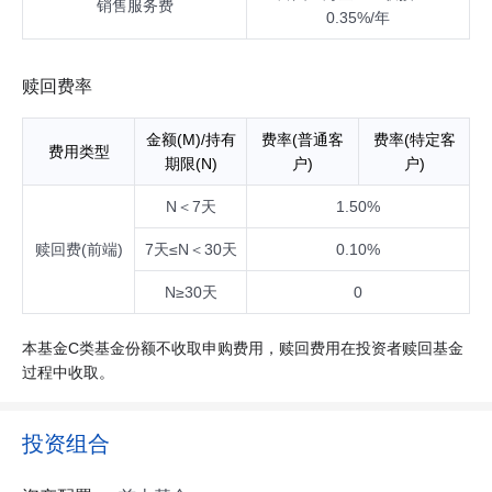
销售服务费
0.35%/年
赎回费率
金额(M)/持有
费率(普通客
费率(特定客
费用类型
期限(N)
户)
户)
N＜7天
1.50%
赎回费(前端)
7天≤N＜30天
0.10%
N≥30天
0
本基金C类基金份额不收取申购费用，赎回费用在投资者赎回基金
过程中收取。
投资组合