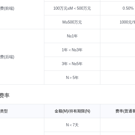
费(前端)
100万元≤M＜500万元
0.50%
M≥500万元
1000元/
N≤1年
1年＜N≤3年
费(后端)
3年＜N≤5年
N＞5年
费率
类型
金额(M)/持有期限(N)
费率(普通客
N＜7天