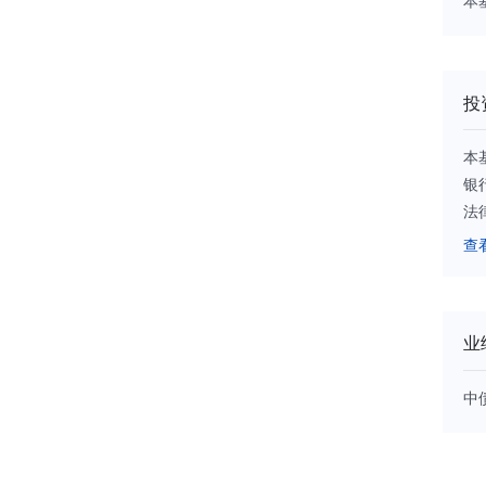
本
投
本
银
法
不
查
存
律
应
业
—
基
中
政