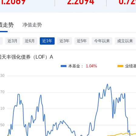
1.2069
2.2094
0.7
绩走势
净值走势
月
近3月
近6月
近1年
近3年
近5年
今年以来
成立以来
国天丰强化债券（LOF）A
本基金
：
1.04%
业绩