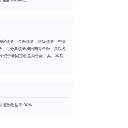
金和股票型基金。
国家债券、金融债券、次级债券、中央
券、可分离债券和回购等金融工具以及
可投资于非固定收益类金融工具。本基金
级市场新股申购或增发新股，并可持有
资可分离债券而产生的权证等，以及法
股票、存托凭证和权证等资产，本基金
收益类资产的比例为基金资产的80%
放期间，投资于固定收益类资产的比例为
—20%，现金或者到期日在一年以内的
券指数收益率*30%
证金、应收申购款等。