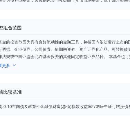
基金为债券型基金，其预期风险与收益高于货币市场基金，低于混合型基
资组合范围
基金的投资范围为具有良好流动性的金融工具，包括国内依法发行上市的
行票据、企业债券、公司债券、短期融资券、资产证券化产品、可转换债
律法规或中国证监会允许基金投资的其他固定收益证券品种。 本基金也
直接从二级市场买入股票、存托凭证、权证等权益类资产，但可以参与一
看更多
托凭证、因可转债转股所形成的股票、因所持股票所派发的权证以及因投
法规或中国证监会允许投资的其他非固定收益类品种。因上述原因持有的
在其可交易之日起的30个交易日内卖出。 本基金在封闭期间，投资于固定
绩比较基准
100%，投资于非固定收益类资产的比例为基金资产的0%—20%；在开
金资产的80%—95%，投资于非固定收益类资产的比例为基金资产的0%
债-0-10年国债及政策性金融债财富(总值)指数收益率*70%+中证可转换债
府债券不低于基金资产净值的5%，其中现金不包括结算备付金、存出保