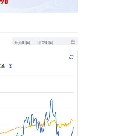
2%
基准