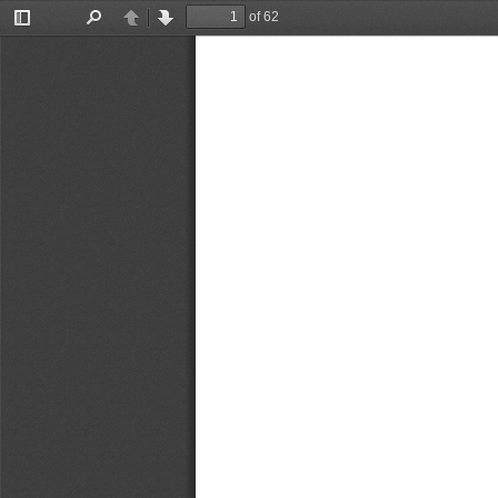
of 62
Toggle
Find
Previous
Next
Sidebar