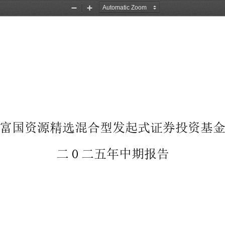
Zoom
Zoom
Out
In
富国资源精选混合型发起式证券投资基
二
0
二五年中期报告