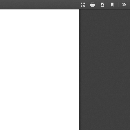
Current
Presentation
Print
Download
Too
View
Mode
金