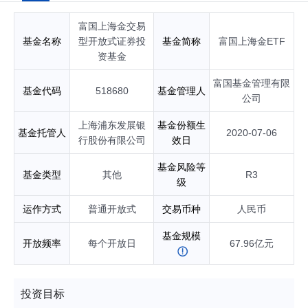
基金基金经理；自2020年03月起任富国中证消费50交易型开放
式指数证券投资基金联接基金基金经理；自2020年07月起任富
富国上海金交易
国上海金交易型开放式证券投资基金基金经理；自2020年07月
起任富国上海金交易型开放式证券投资基金联接基金基金经
基金名称
型开放式证券投
基金简称
富国上海金ETF
理；自2022年07月起任富国中证上海环交所碳中和交易型开放
资基金
式指数证券投资基金基金经理；自2022年11月起任富国中证A1
00交易型开放式指数证券投资基金基金经理；自2022年12月起
富国基金管理有限
基金代码
518680
基金管理人
任富国北证50成份指数型证券投资基金基金经理；自2023年06
公司
月起任富国中证上海环交所碳中和交易型开放式指数证券投资
基金联接基金基金经理；自2023年11月起任富国中证医药50交
上海浦东发展银
基金份额生
基金托管人
2020-07-06
易型开放式指数证券投资基金联接基金基金经理；自2024年06
行股份有限公司
效日
月起任富国中证A100交易型开放式指数证券投资基金发起式联
接基金基金经理；自2024年09月起任富国中证A500交易型开
基金风险等
基金类型
其他
R3
放式指数证券投资基金基金经理；自2024年11月起任富国中证
级
A500交易型开放式指数证券投资基金发起式联接基金基金经
理；自2026年03月起任富国沪深300ESG基准交易型开放式指
运作方式
普通开放式
交易币种
人民币
数证券投资基金发起式联接基金基金经理；自2026年03月起任
富国沪深300ESG基准交易型开放式指数证券投资基金基金经
基金规模
开放频率
每个开放日
67.96亿元
理；具有基金从业资格。
投资目标