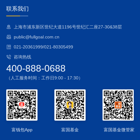
离度与跟踪误差的影响，在法律法规允许的前提下，本基金可
以将持有的黄金现货合约借出给信誉良好的机构，取得租赁收
联系我们
入，并要求对方按时或提前归还黄金现货合约。该业务可能存
在赎回风险及违约风险。
上海市浦东新区世纪大道1196号世纪汇二座27-30&38层
3、投资黄金现货延期交收合约的风险
public@fullgoal.com.cn
本基金可投资于黄金现货延期交收合约，以期降低跟踪误差水
平。在投资黄金现货延期交收合约时，主要存在延期费拖累、
021-20361999/021-80305499
保证金不足和交收违约等风险。
咨询热线
4、基金份额二级市场交易价格折溢价的风险
400-888-0688
尽管本基金将通过有效的套利机制使基金份额二级市场交易价
格的折溢价控制在一定范围内，但基金份额在证券交易所的交
（人工服务时间：工作日9:00 - 17:30）
易价格受诸多因素影响，存在不同于基金份额净值的情形，即
存在价格折溢价的风险。上海金集中定价合约未设置每日价格
最大波动限制，基金份额的二级市场交易价格有最大波动限
制，可能导致基金份额的二级市场交易价格偏离基金份额净值
的风险。
5、参考IOPV决策和IOPV计算错误的风险
中证指数有限公司在开市后根据申购赎回清单和黄金现货合约
富钱包App
富国基金
富国基金微管家
的实时成交数据，计算基金份额参考净值（IOPV），并将计算