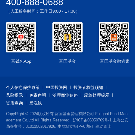
400-888-0688
金资产净值5%的现金或者到期日在一年以内的政府债券，其中
现金不包括结算备付金、存出保证金、应收申购款等。会导致
（人工服务时间：工作日9:00 - 17:30）
本基金与标指数之间的跟踪误差。另外，本基金作为开放式基
金，需在每个开放日接受投资者的申购或赎回申请，当发生大
额申购和赎回时，将可能对基金净值产生一定冲击。
3、参与黄金租赁业务的风险
本基金可以参与黄金现货租赁业务。为降低基金费用对跟踪偏
离度与跟踪误差的影响，在法律法规允许的前提下，本基金可
以将持有的黄金现货合约借出给信誉良好的机构，取得租赁收
富钱包App
富国基金
富国基金微管家
入，并要求对方按时或提前归还黄金现货合约。该业务可能存
在赎回风险及违约风险。
4、投资黄金现货延期交收合约的风险
个人信息保护政策
中国投资网
投资者权益须知
本基金可投资于黄金现货延期交收合约，以期降低跟踪误差水
风险提示
平。在投资黄金现货延期交收合约时，主要存在延期费拖累、
免责声明
治理商业贿赂
应急处理提示
保证金不足和交收违约等风险。
资质查询
反洗钱
5、本基金的投资范围包括资产支持证券。资产支持证券具有一
CopyRight © 2024版权所有 富国基金管理有限公司 Fullgoal Fund Man
定的价格波动风险、流动性风险、信用风险等风险。
agement Co.Ltd All Rights Reserved
沪ICP备05050769号-1
上海公安
除以上风险外，本基金还可能存在基金财产投资运营过程增值
局备案号：31011502017926. 本网站支持IPv6访问
辅助阅读
税的特有风险。