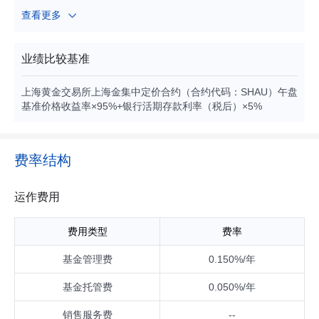
少量投资于债券（国家债券、央行票据、地方政府债券、金融
查看更多
债券、企业债券、公司债券、次级债券、可转换债券、可交换
债券、可分离交易可转债、短期融资券（含超短期融资券）、
中期票据等）、资产支持证券、债券回购、银行存款、同业存
业绩比较基准
单、现金资产以及中国证监会允许基金投资的其他金融工具
（但须符合中国证监会的相关规定）。本基金不投资于股票等
上海黄金交易所上海金集中定价合约（合约代码：SHAU）午盘
权益类资产。本基金投资于目标ETF的比例不得低于基金资产
基准价格收益率×95%+银行活期存款利率（税后）×5%
净值的90%。
费率结构
运作费用
费用类型
费率
基金管理费
0.150%/年
基金托管费
0.050%/年
销售服务费
--