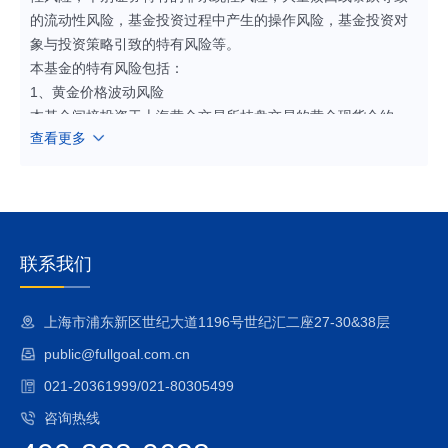
的流动性风险，基金投资过程中产生的操作风险，基金投资对
象与投资策略引致的特有风险等。
本基金的特有风险包括：
1、黄金价格波动风险
本基金间接投资于上海黄金交易所挂盘交易的黄金现货合约。
查看更多
黄金价格波动为本基金的主要风险。其中影响黄金价格的主要
因素包括但不限于：（1）黄金的供给和需求。（2）投资者对
通胀水平的预期。（3）全球经济体的利率水平和汇率水平的变
化。（4）全球或地区政治、经济、金融环境的变化。（5）各
国央行、大型对冲基金和商品基金的投资与交易变化。
2、本基金为目标ETF联接基金，投资于目标ETF的比例不低于
联系我们
基金资产净值的90%，因此，本基金将面临例如目标ETF的管
理风险与操作风险、目标ETF特有风险（包括基金份额二级市
上海市浦东新区世纪大道1196号世纪汇二座27-30&38层
场交易价格折溢价的风险、参考IOPV决策和IOPV计算错误的风
public@fullgoal.com.cn
险、退市风险、申购/赎回失败的风险、基金份额赎回对价的变
现风险、套利风险、申购赎回清单差错风险、第三方机构服务
021-20361999/021-80305499
的风险及投资特定品种的投资风险等）、目标ETF的技术风险
咨询热线
等风险。而本基金作为普通的开放式基金，仍需保留不低于基