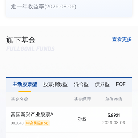
近一年收益率(2026-08-06)
旗下基金
查看更多
FULLGOAL FUNDS
主动股票型
股票指数型
混合型
债券型
FOF
QD
基金名称
基金经理
单位净值
富国新兴产业股票A
5.8921
孙权
2026-08-06
001048
中高风险(R4)